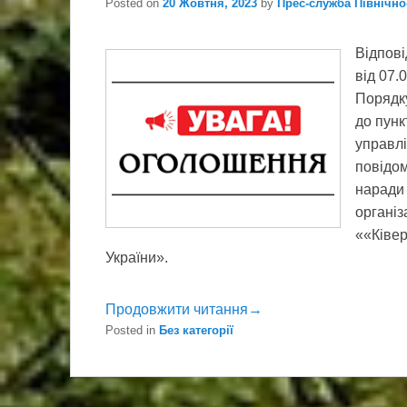
Posted on
20 Жовтня, 2023
by
Прес-служба Північн
Відпові
від 07.
Порядку
до пунк
управлі
повідом
наради 
організ
««Ківер
України».
Продовжити читання→
Posted in
Без категорії