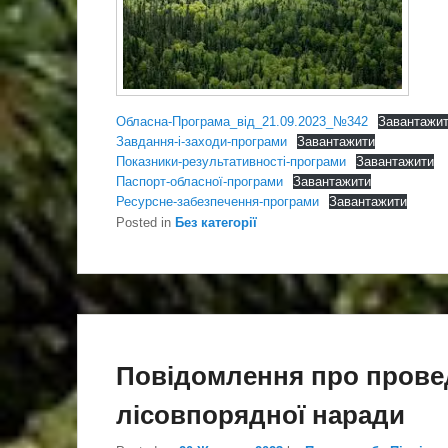
Обласна-Програма_від_21.09.2023_№342
Завантажи
Завдання-і-заходи-програми
Завантажити
Показники-результативності-програми
Завантажити
Паспорт-обласної-програми
Завантажити
Ресурсне-забезпечення-програми
Завантажити
Posted in
Без категорії
Повідомлення про прове
лісовпорядної наради