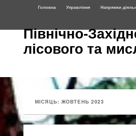
Top
Головна
Управління
Напрямки діяльн
Menu
Північно-Західн
лісового та ми
МІСЯЦЬ:
ЖОВТЕНЬ 2023