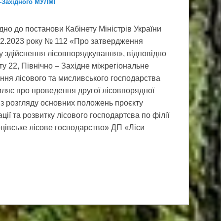
о-Західного МУЛМГ
дно до постанови Кабінету Міністрів України
02.2023 року № 112 «Про затвердження
 здійснення лісовпорядкування», відповідно
ту 22, Північно – Західне міжрегіональне
ння лісового та мисливського господарства
ляє про проведення другої лісовпорядної
з розгляду основних положень проєкту
ації та розвитку лісового господартсва по філії
цівське лісове господарство» ДП «Ліси