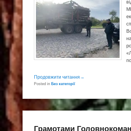
ві
М
ек
сп
Во
на
ро
«
по
Продовжити читання→
Posted in
Без категорії
Грамотами Головнокоман