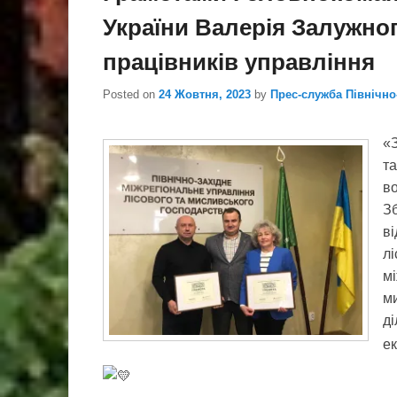
України Валерія Залужно
працівників управління
Posted on
24 Жовтня, 2023
by
Прес-служба Північн
«З
т
в
З
ві
лі
мі
м
ді
ек