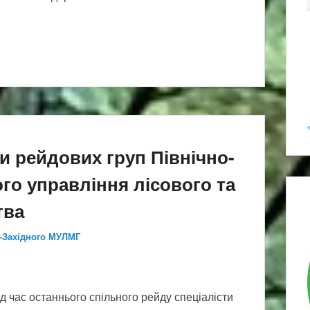
и рейдових груп Північно-
го управління лісового та
тва
о-Західного МУЛМГ
д час останнього спільного рейду спеціалісти