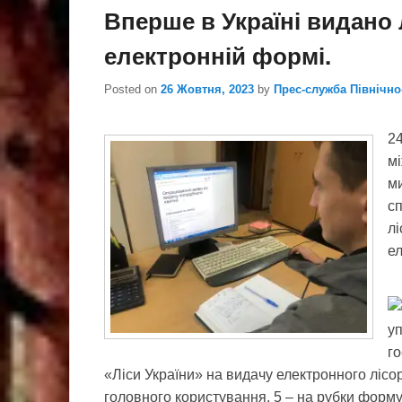
Вперше в Україні видано 
електронній формі.
Posted on
26 Жовтня, 2023
by
Прес-служба Північн
24
мі
м
сп
лі
ел
уп
го
«Ліси України» на видачу електронного лісо
головного користування, 5 – на рубки форму