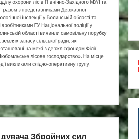
дділу охорони лісів Північно-Західного МУЛ та
Г разом з представниками Державної
ологічної інспекції у Волинській області та
івробітниками ГУ Національної поліції у
линській області виявили самовільну порубку
 землях запасу сільської ради, які
зташовані на межі з держлісфондом Філії
Любомльське лісове господарство». На місце
дії викликали слідчо-оперативну групу.
дувача Збройних сил