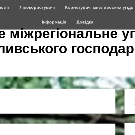
ості
Лісокористувачі
Користувачі мисливських угідь
Інформація
Довідка
е міжрегіональне у
сливського господар