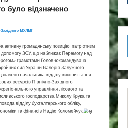
го було відзначено
о-Західного МУЛМГ
а активну громадянську позицію, патріотизм
а допомогу ЗСУ, що наближає Перемогу над
орогом» грамотами Головнокомандувача
бройних сил України Валерія Залужного
дзначено начальника відділу використання
сових ресурсів Північно-Західного
жрегіонального управління лісового та
исливського господарства Миколу Крука та
ловода відділу бухгалтерського обліку,
ономіки та фінансів Надію Коломейчук.