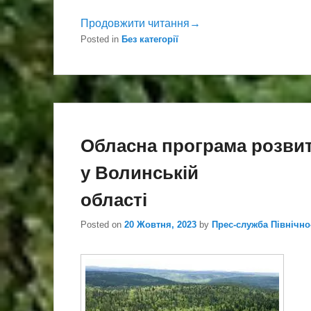
Продовжити читання→
Posted in
Без категорії
Обласна програма розвит
у Волинській
області
Posted on
20 Жовтня, 2023
by
Прес-служба Північн