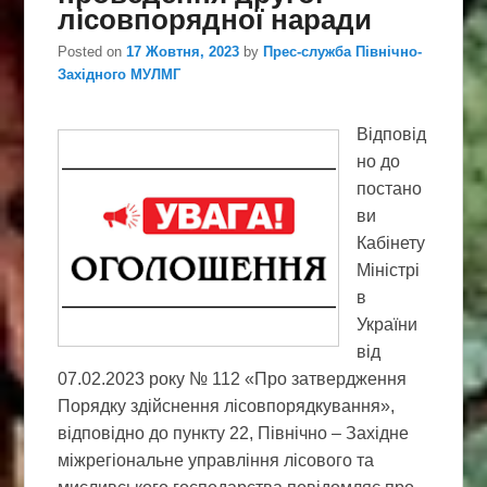
лісовпорядної наради
Posted on
17 Жовтня, 2023
by
Прес-служба Північно-
Західного МУЛМГ
Відповід
но до
постано
ви
Кабінету
Міністрі
в
України
від
07.02.2023 року № 112 «Про затвердження
Порядку здійснення лісовпорядкування»,
відповідно до пункту 22, Північно – Західне
міжрегіональне управління лісового та