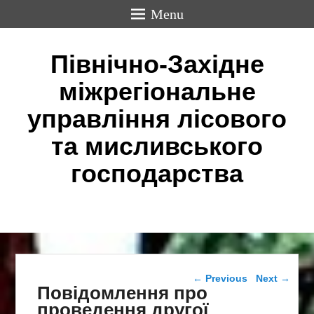
Menu
Північно-Західне
міжрегіональне
управління лісового
та мисливського
господарства
Post navigation
←
Previous
Next
→
Повідомлення про
проведення другої