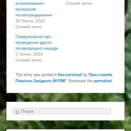
о
и
актуалізованих
Схожий запис
ш
р
матеріалів
и
и
р
т
лісовпорядкування
и
и
26 Липня, 2024
т
ч
и
е
Схожий запис
н
р
а
е
Повідомлення про
T
з
w
F
проведення другої
i
a
лісовпорядної наради
t
c
t
e
1 Липня, 2024
e
b
Схожий запис
r
o
(
o
В
k
і
(
This entry was posted in
Без категорії
by
Прес-служба
д
В
к
і
Північно-Західного МУЛМГ
. Bookmark the
permalink
.
р
д
и
к
в
р
а
и
є
в
т
а
ь
є
с
т
Search
я
ь
у
с
н
я
о
у
в
н