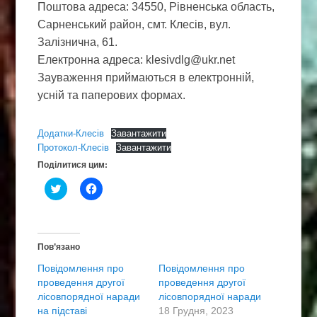
Поштова адреса: 34550, Рівненська область,
Сарненський район, смт. Клесів, вул.
Залізнична, 61.
Електронна адреса: klesivdlg@ukr.net
Зауваження приймаються в електронній,
усній та паперових формах.
Додатки-Клесів
Завантажити
Протокол-Клесів
Завантажити
Поділитися цим:
Н
Н
а
а
т
т
и
и
с
с
н
н
і
і
Пов’язано
т
т
ь
ь
Повідомлення про
Повідомлення про
,
щ
щ
о
проведення другої
проведення другої
о
б
лісовпорядної наради
б
п
лісовпорядної наради
и
о
на підставі
18 Грудня, 2023
п
ш