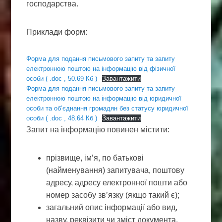
господарства.
Приклади форм:
Форма для подання письмового запиту та запиту
електронною поштою на інформацію від фізичної
особи ( .doc , 50.69 Кб )
Завантажити
Форма для подання письмового запиту та запиту
електронною поштою на інформацію від юридичної
особи та об’єднання громадян без статусу юридичної
особи ( .doc , 48.64 Кб )
Завантажити
Запит на інформацію повинен містити:
прізвище, ім’я, по батькові
(найменування) запитувача, поштову
адресу, адресу електронної пошти або
номер засобу зв’язку (якщо такий є);
загальний опис інформації або вид,
назву, реквізити чи зміст документа,