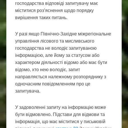
господарства відповіді запитувачу має
міститися роз’яснення щодо порядку
вирішення таких питань.
У разі якщо Північно-Західне міжрегіональне
управління лісового та мисливського
господарства не володіє запитуваною
інформацією, але йому за статусом або
характером діяльності відомо або має бути
відомо, хто нею володіє, запит
направляється належному розпоряднику з
одночасним повідомленням про це
запитувача.
У задоволенні запиту на інформацію може
бути відмовлено. Підстави для відмови та
інформація, що має міститися у письмовій