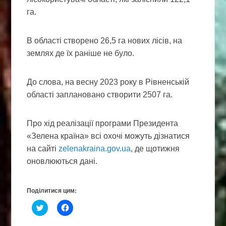
га.
В області створено 26,5 га нових лісів, на
землях де їх раніше не було.
До слова, на весну 2023 року в Рівненській
області заплановано створити 2507 га.
Про хід реалізації програми Президента
«Зелена країна» всі охочі можуть дізнатися
на сайті
zelenakraina.gov.ua
, де щотижня
оновлюються дані.
Поділитися цим:
Н
Н
а
а
т
т
и
и