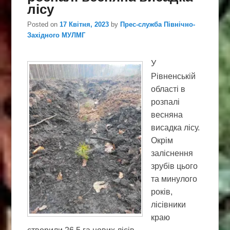
лісу
Posted on
17 Квітня, 2023
by
Прес-служба Північно-
Західного МУЛМГ
У
Рівненській
області в
розпалі
весняна
висадка лісу.
Окрім
заліснення
зрубів цього
та минулого
років,
лісівники
краю