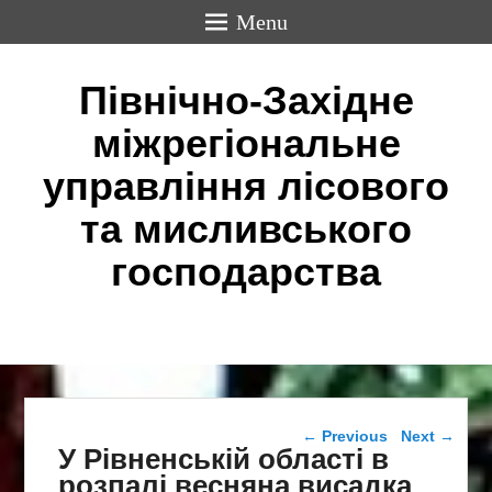
Menu
Північно-Західне
міжрегіональне
управління лісового
та мисливського
господарства
Post navigation
←
Previous
Next
→
У Рівненській області в
розпалі весняна висадка