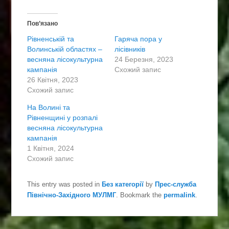
с
с
н
н
і
і
Пов’язано
т
т
ь
ь
Рівненській та
Гаряча пора у
,
щ
щ
о
Волинській областях –
лісівників
о
б
весняна лісокультурна
б
п
24 Березня, 2023
и
о
кампанія
Схожий запис
п
ш
о
и
26 Квітня, 2023
ш
р
Схожий запис
и
и
р
т
и
и
На Волині та
т
ч
Рівненщині у розпалі
и
е
н
р
весняна лісокультурна
а
е
кампанія
T
з
w
F
1 Квітня, 2024
i
a
Схожий запис
t
c
t
e
e
b
r
o
This entry was posted in
Без категорії
by
Прес-служба
(
o
В
k
Північно-Західного МУЛМГ
. Bookmark the
permalink
.
і
(
д
В
к
і
р
д
и
к