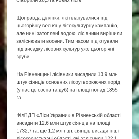
створили 26,5 га нових лісів
Щоправда ділянки, які планувалися під
цьогорічну весняну лісокультурну кампанію,
але нині затоплені водою, лісівники вирішили
заліснювати восени. Тим часом підготували
під висадку лісових культур уже цьогорічні
зруби.
На Рівненщині лісівники висадили 13,9 млн
штук сіянців основних лісоутворюючих порід
(у нас це сосна та дуб) на площі понад 1855
га.
Філії ДП «Ліси України» в Рівненській області
висадити 12,6 млн штук сіянців на площі
1732,7 га, ще 1,2 млн шт. сіянців висади інші
лісокористувачі області, які заліснили 122,1