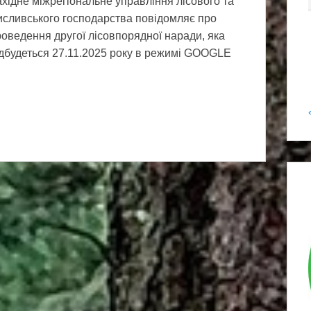
хідне міжрегіональне управління лісового та
исливського господарства повідомляє про
оведення другої лісовпорядної наради, яка
ідбудеться 27.11.2025 року в режимі GOOGLE