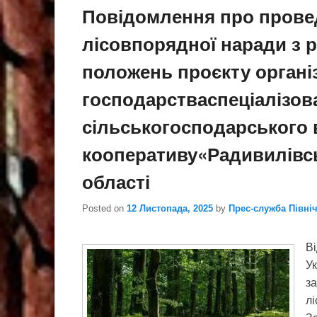
Повідомлення про прове
лісовпорядної наради з 
положень проєкту організ
господарстваспеціалізов
сільськогосподарського
кооперативу«Радивилівсь
області
Posted on
12 Листопада, 2025
by
Прес-служба Півні
Ві
Ук
з
лі