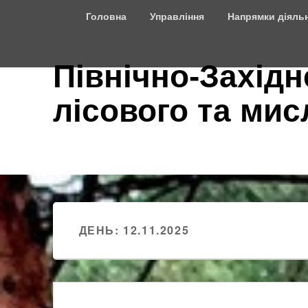
Top
Головна
Управління
Напрямки діяльн
Menu
Північно-Західн
лісового та ми
ДЕНЬ:
12.11.2025