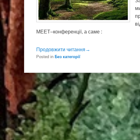
За
м
пр
в
MEET–конференції, а саме :
Продовжити читання→
Posted in
Без категорії