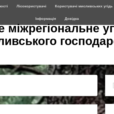
ості
Лісокористувачі
Користувачі мисливських угідь
Інформація
Довідка
е міжрегіональне у
сливського господар