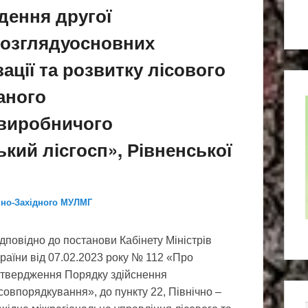
дення другої
розглядуосновних
ації та розвитку лісового
аного
 виробничого
кий лісгосп», Рівненської
чно-Західного МУЛМГ
дповідно до постанови Кабінету Міністрів
раїни від 07.02.2023 року № 112 «Про
атвердження Порядку здійснення
совпорядкування», до пункту 22, Північно –