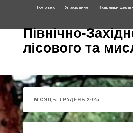
Top
Головна
Управління
Напрямки діяльн
Menu
Північно-Західн
лісового та ми
МІСЯЦЬ:
ГРУДЕНЬ 2025