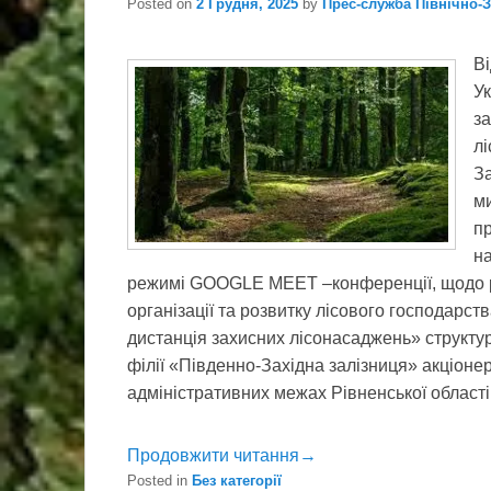
Posted on
2 Грудня, 2025
by
Прес-служба Північно-
Ві
Ук
з
лі
За
м
п
на
режимі GOOGLE MEET –конференції, щодо р
організації та розвитку лісового господарс
дистанція захисних лісонасаджень» структур
філії «Південно-Західна залізниця» акціоне
адміністративних межах Рівненської області
Продовжити читання→
Posted in
Без категорії