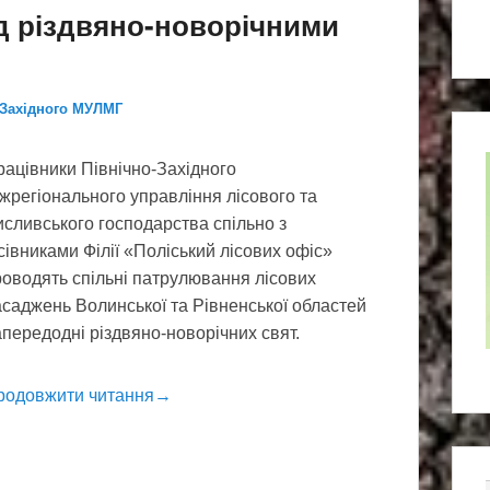
д різдвяно-новорічними
-Західного МУЛМГ
ацівники Північно-Західного
жрегіонального управління лісового та
сливського господарства спільно з
сівниками Філії «Поліський лісових офіс»
роводять спільні патрулювання лісових
саджень Волинської та Рівненської областей
передодні різдвяно-новорічних свят.
родовжити читання→