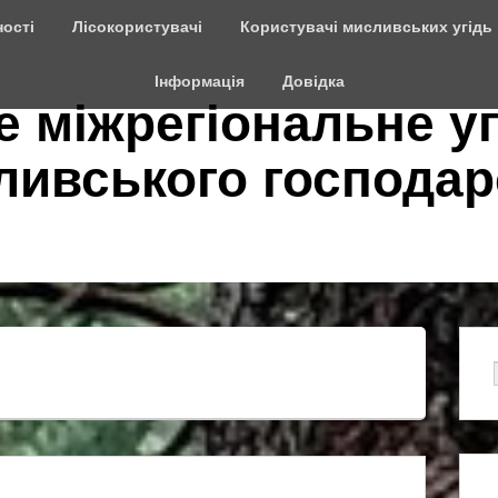
ості
Лісокористувачі
Користувачі мисливських угідь
Інформація
Довідка
е міжрегіональне у
сливського господар