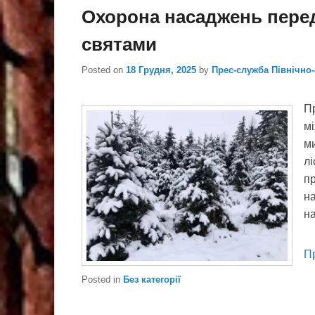
Охорона насаджень пере
святами
Posted on
18 Грудня, 2025
by
Прес-служба Північно
Пр
мі
ми
лі
п
на
на
П
Posted in
Без категорії