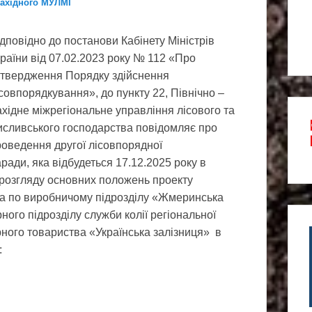
Західного МУЛМГ
дповідно до постанови Кабінету Міністрів
раїни від 07.02.2023 року № 112 «Про
атвердження Порядку здійснення
совпорядкування», до пункту 22, Північно –
хідне міжрегіональне управління лісового та
исливського господарства повідомляє про
роведення другої лісовпорядної
ради, яка відбудеться 17.12.2025 року в
озгляду основних положень проекту
тва по виробничому підрозділу «Жмеринська
ного підрозділу служби колії регіональної
рного товариства «Українська залізниця» в
: