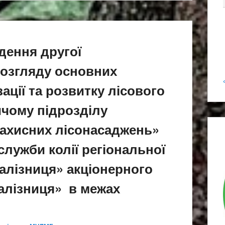
дення другої
розгляду основних
ації та розвитку лісового
чому підрозділу
ахисних лісонасаджень»
служби колії регіональної
залізниця» акціонерного
залізниця» в межах