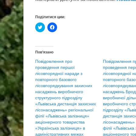
Поділитися цим:
Н
Н
а
а
т
т
и
и
с
с
н
н
і
і
Пов’язано
т
т
ь
ь
Повідомлення про
Повідомлення п
,
щ
щ
о
проведення першої
проведення пер
о
б
лісовпорядної наради з
б
п
лісовпорядної н
и
о
повторного базового
повторного базо
п
ш
о
и
лісовпорядкування захисних
лісовпорядкуван
ш
р
насаджень виробничого
насаджень Броді
и
и
р
т
структурного підрозділу
виробничої діль
и
и
«Львівська дистанція захисних
виробничого стр
т
ч
и
е
лісонасаджень» регіональної
підрозділу «Льві
н
р
філії «Львівська залізниця»
дистанція захис
а
е
T
з
акціонерного товариства
лісонасаджень» 
w
F
«Українська залізниця» в
філії «Львівська
i
a
t
c
адміністративних межах
акціонерного то