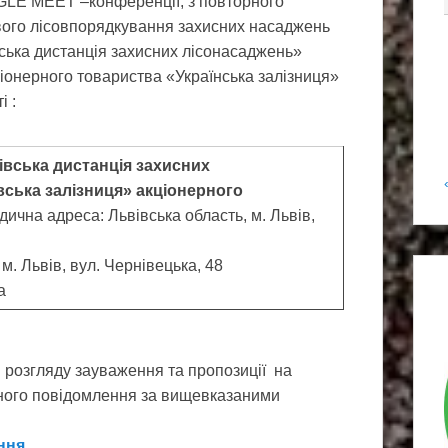
LE MEET –конференції, з повторного
вого лісовпорядкування захисних насаджень
вська дистанція захисних лісонасаджень»
ціонерного товариства «Українська залізниця»
і :
івська дистанція захисних
вська залізниця» акціонерного
чна адреса: Львівська область, м. Львів,
м. Львів, вул. Чернівецька, 48
ua
 розгляду зауваження та пропозиції на
аного повідомлення за вищевказаними
ння