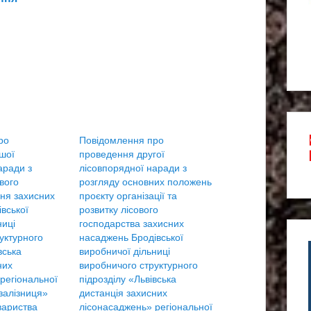
ро
Повідомлення про
шої
проведення другої
аради з
лісовпорядної наради з
вого
розгляду основних положень
ня захисних
проєкту організації та
вської
розвитку лісового
ниці
господарства захисних
уктурного
насаджень Бродівської
вська
виробничої дільниці
них
виробничого структурного
регіональної
підрозділу «Львівська
 залізниця»
дистанція захисних
вариства
лісонасаджень» регіональної