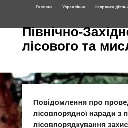
Top
Головна
Управління
Напрямки діяльн
Menu
Північно-Західн
лісового та ми
Повідомлення про прове
лісовпорядної наради з 
лісовпорядкування захи