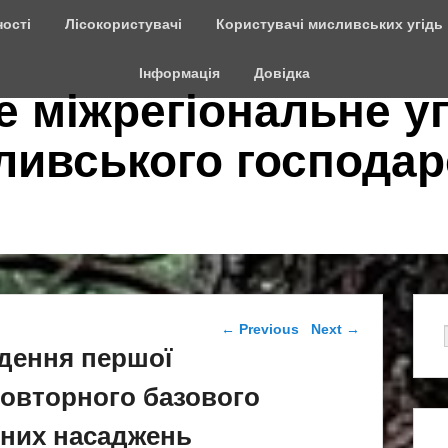
ості
Лісокористувачі
Користувачі мисливських угідь
Інформація
Довідка
е міжрегіональне у
сливського господар
Post navigation
←
Previous
Next
→
дення першої
повторного базового
сних насаджень