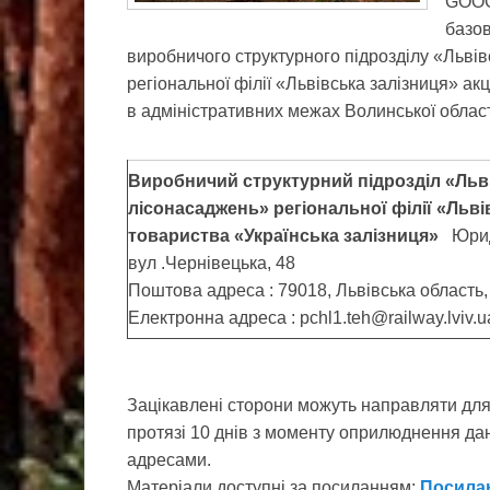
GOOG
базо
виробничого структурного підрозділу «Льві
регіональної філії «Львівська залізниця» ак
в адміністративних межах Волинської област
Виробничий структурний підрозділ «Льв
лісонасаджень» регіональної філії «Льві
товариства «Українська залізниця»
Юриди
вул .Чернівецька, 48
Поштова адреса : 79018, Львівська область, 
Електронна адреса : pchl1.teh@railway.lviv.
Зацікавлені сторони можуть направляти для
протязі 10 днів з моменту оприлюднення д
адресами.
Матеріали доступні за посиланням:
Посила