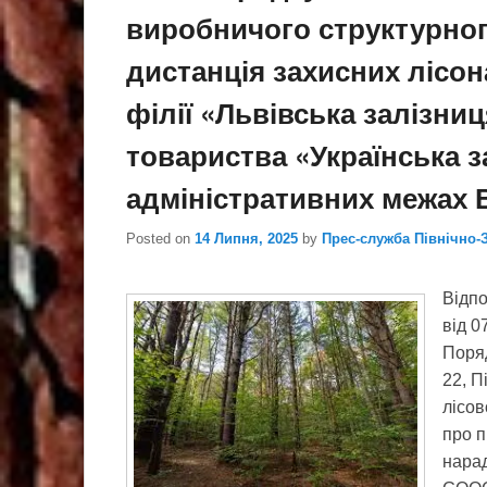
виробничого структурног
дистанція захисних лісо
філії «Львівська залізни
товариства «Українська з
адміністративних межах 
Posted on
14 Липня, 2025
by
Прес-служба Північно-
Відпо
від 0
Поряд
22, П
лісов
про 
нарад