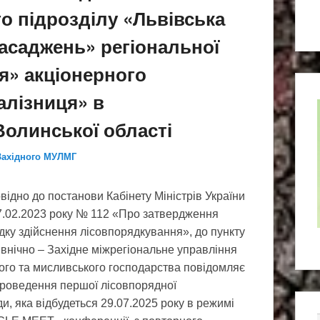
о підрозділу «Львівська
насаджень» регіональної
ця» акціонерного
алізниця» в
Волинської області
Західного МУЛМГ
відно до постанови Кабінету Міністрів України
7.02.2023 року № 112 «Про затвердження
ку здійснення лісовпорядкування», до пункту
івнічно – Західне міжрегіональне управління
ого та мисливського господарства повідомляє
проведення першої лісовпорядної
и, яка відбудеться 29.07.2025 року в режимі