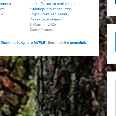
ізниця»
філії «Львівська залізниця»
сті
акціонерного товариства
24
«Українська залізниця»
Рівненської області
1 Жовтня, 2025
Схожий запис
 Північно-Західного МУЛМГ
. Bookmark the
permalink
.