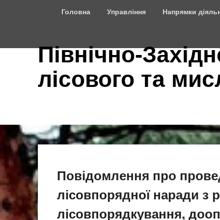
Top
Головна
Управління
Напрямки діяльн
Menu
Північно-Західн
лісового та ми
Повідомлення про провед
лісовпорядної наради з р
лісовпорядкування, доо