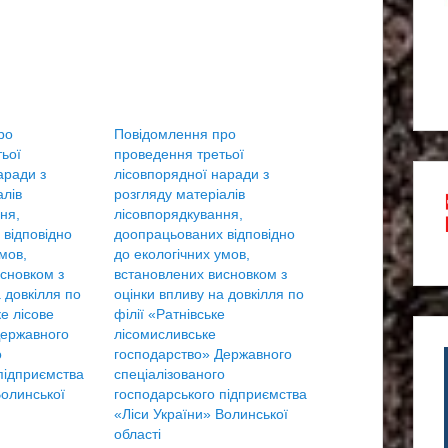
ро
Повідомлення про
ьої
проведення третьої
аради з
лісовпорядної наради з
алів
розгляду матеріалів
ня,
лісовпорядкування,
відповідно
доопрацьованих відповідно
мов,
до екологічних умов,
сновком з
встановлених висновком з
 довкілля по
оцінки впливу на довкілля по
е лісове
філії «Ратнівське
Державного
лісомисливське
о
господарство» Державного
підприємства
спеціалізованого
Волинської
господарського підприємства
«Ліси України» Волинської
області