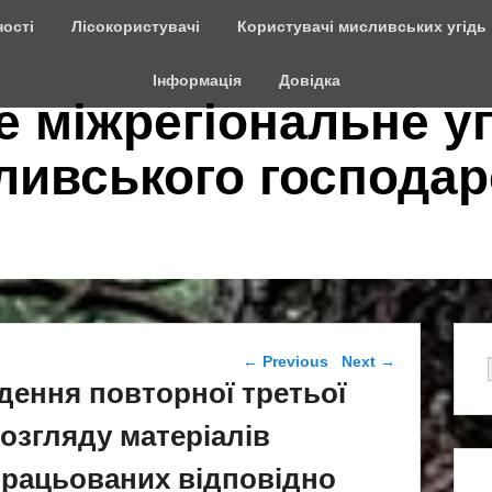
ості
Лісокористувачі
Користувачі мисливських угідь
Інформація
Довідка
е міжрегіональне у
сливського господар
Post navigation
←
Previous
Next
→
ення повторної третьої
озгляду матеріалів
працьованих відповідно