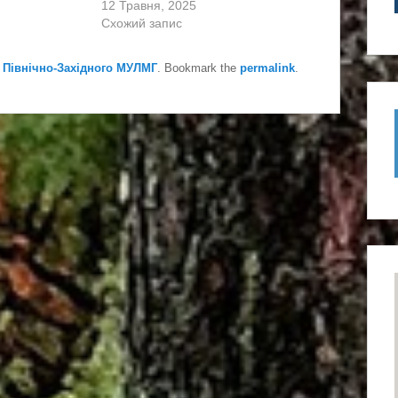
12 Травня, 2025
Схожий запис
 Північно-Західного МУЛМГ
. Bookmark the
permalink
.