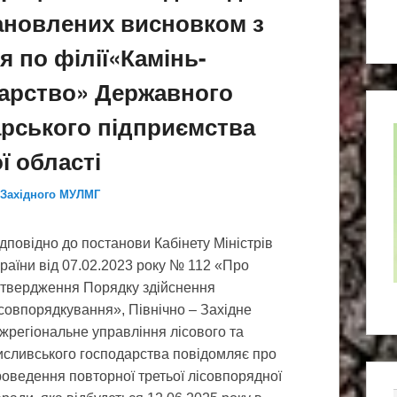
тановлених висновком з
я по філії«Камінь-
дарство» Державного
арського підприємства
ї області
-Західного МУЛМГ
дповідно до постанови Кабінету Міністрів
раїни від 07.02.2023 року № 112 «Про
атвердження Порядку здійснення
совпорядкування», Північно – Західне
жрегіональне управління лісового та
исливського господарства повідомляє про
оведення повторної третьої лісовпорядної