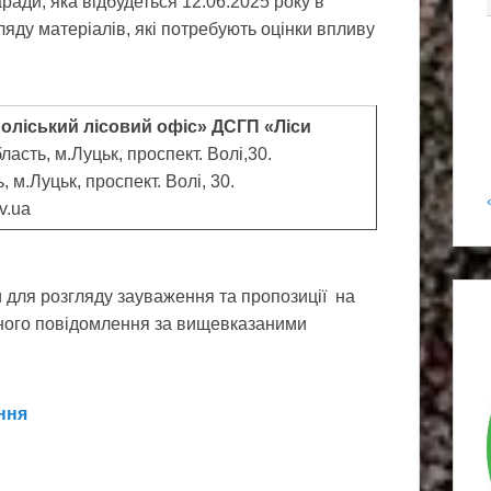
ради, яка відбудеться 12.06.2025 року в
ду матеріалів, які потребують оцінки впливу
Поліський лісовий офіс» ДСГП «Ліси
ласть, м.Луцьк, проспект. Волі,30.
 м.Луцьк, проспект. Волі, 30.
ov.ua
ля розгляду зауваження та пропозиції на
аного повідомлення за вищевказаними
ння