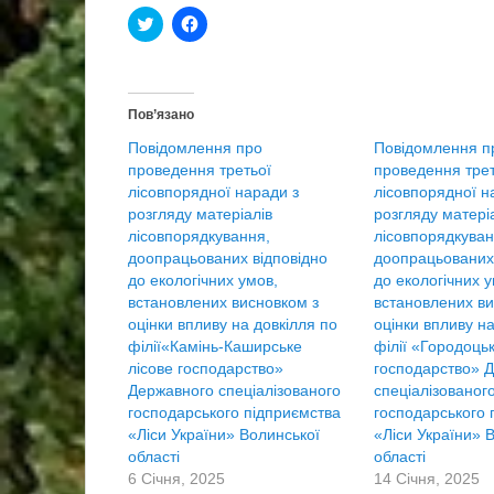
Н
Н
а
а
т
т
и
и
с
с
н
н
і
і
Пов’язано
т
т
ь
ь
Повідомлення про
Повідомлення п
,
щ
щ
о
проведення третьої
проведення трет
о
б
лісовпорядної наради з
б
п
лісовпорядної н
и
о
розгляду матеріалів
розгляду матері
п
ш
о
и
лісовпорядкування,
лісовпорядкуван
ш
р
доопрацьованих відповідно
доопрацьованих 
и
и
р
т
до екологічних умов,
до екологічних у
и
и
встановлених висновком з
встановлених ви
т
ч
и
е
оцінки впливу на довкілля по
оцінки впливу на
н
р
філії«Камінь-Каширське
філії «Городоцьк
а
е
T
з
лісове господарство»
господарство» 
w
F
Державного спеціалізованого
спеціалізованог
i
a
t
c
господарського підприємства
господарського 
t
e
«Ліси України» Волинської
«Ліси України» 
e
b
r
o
області
області
(
o
6 Січня, 2025
В
k
14 Січня, 2025
і
(