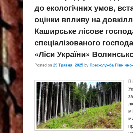
до екологічних умов, вс
оцінки впливу на довкілл
Каширське лісове госпо
спеціалізованого господ
«Ліси України» Волинсько
Posted on
29 Травня, 2025
by
Прес-служба Північно
Ві
Ук
з
лі
мі
м
пр