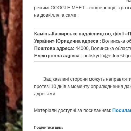
на
режимі GOOGLE MEET –конференції, з розгля
на довкілля, а саме :
Камінь-Каширське надлісництво, філії «
України»
Юридична адреса :
Волинська об
Поштова адреса:
44000, Волинська область,
Електронна адреса :
poliskyi.lo@e-forest.g
Зацікавлені сторони можуть направляти д
протязі 10 днів з моменту оприлюднення д
адресами.
Матеріали доступні за посиланням:
Посила
Поділитися цим: