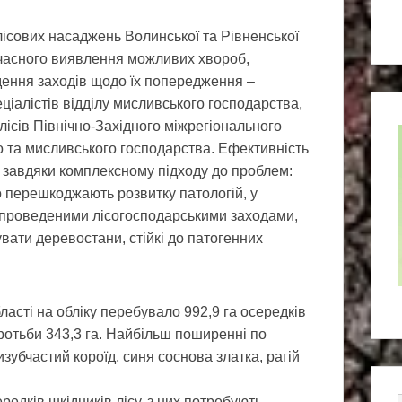
ісових насаджень Волинської та Рівненської
вчасного виявлення можливих хвороб,
дення заходів щодо їх попередження –
ціалістів відділу мисливського господарства,
лісів Північно-Західного міжрегіонального
о та мисливського господарства. Ефективність
 завдяки комплексному підходу до проблем:
 перешкоджають розвитку патологій, у
 проведеними лісогосподарськими заходами,
ати деревостани, стійкі до патогенних
бласті на обліку перебувало 992,9 га осередків
оротьби 343,3 га. Найбільш поширенні по
зубчастий короїд, синя соснова златка, рагій
редків шкідників лісу, з них потребують