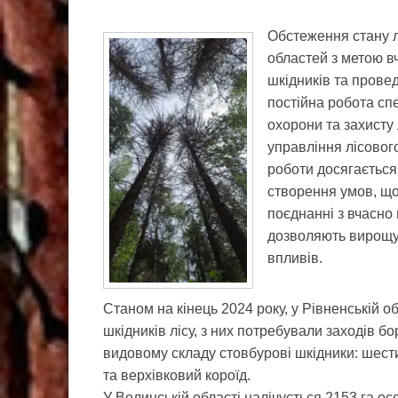
Обстеження стану л
областей з метою 
шкідників та прове
постійна робота спе
охорони та захисту 
управління лісовог
роботи досягається
створення умов, що
поєднанні з вчасно
дозволяють вирощув
впливів.
Станом на кінець 2024 року, у Рівненській о
шкідників лісу, з них потребували заходів б
видовому складу стовбурові шкідники: шести
та верхівковий короїд.
У Волинській області налічується 2153 га осе