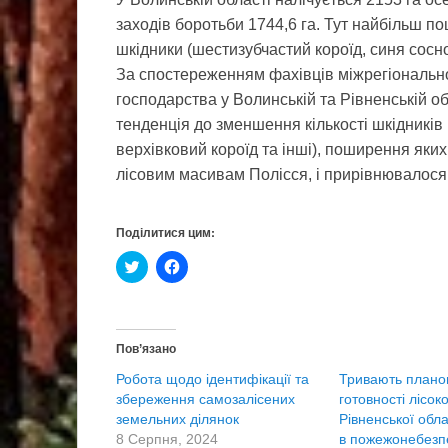
заходів боротьби 1744,6 га. Тут найбільш п
шкідники (шестизубчастий короїд, синя соснов
За спостереженням фахівців міжрегіонально
господарства у Волинській та Рівненській об
тенденція до зменшення кількості шкідників 
верхівковий короїд та інші), поширення яки
лісовим масивам Полісся, і прирівнювалося 
Поділитися цим:
Н
Н
а
а
т
т
и
и
с
с
н
н
і
і
Пов’язано
т
т
ь
ь
Робота щодо ідентифікації та
Тривають планов
,
щ
щ
о
збереження самозалісених
готовності лісок
о
б
земельних ділянок
б
п
Рівненської обла
и
о
8 Серпня, 2024
в пожежонебезп
п
ш