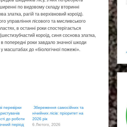
оширенні по видовому складу вторинні
а златка, рагій та верхівковий короїд).
го управління лісового та мисливського
ластях, в останні роки спостерігається
(шестизубчастий короїд, синя соснова златка,
х в попередні роки завдало значної шкоди
у масштабах до «біологічної пожежі».
і перевірки
Збереження самосійних та
ористувачів
нічийних лісів: пріоритет на
сті до роботи
2026 рік
ечний період
6 Лютого, 2026