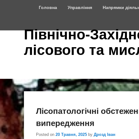
Top
Головна
Управління
Напрямки діяльн
Menu
Північно-Західн
лісового та ми
Лісопатологічні обстежен
випередження
Posted on
20 Травня, 2025
by
Дрозд Іван