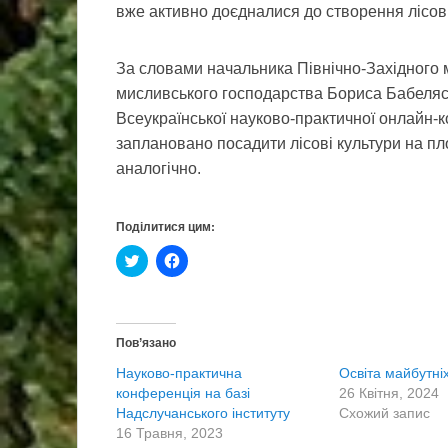
вже активно доєдналися до створення лісови
За словами начальника Північно-Західного 
мисливського господарства Бориса Бабеляса,
Всеукраїнської науково-практичної онлайн-ко
заплановано посадити лісові культури на пло
аналогічно.
Поділитися цим:
Н
Н
а
а
т
т
и
и
с
с
н
н
і
і
Пов’язано
т
т
ь
ь
Науково-практична
Освіта майбутніх
,
щ
щ
о
конференція на базі
26 Квітня, 2024
о
б
Надслучанського інституту
б
п
Схожий запис
и
о
16 Травня, 2023
п
ш