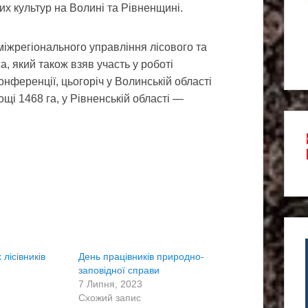
х культур на Волині та Рівненщині.
міжрегіонального управління лісового та
 який також взяв участь у роботі
нференції, цьогоріч у Волинській області
щі 1468 га, у Рівненській області —
 лісівників
День працівників природно-
заповідної справи
7 Липня, 2023
Схожий запис