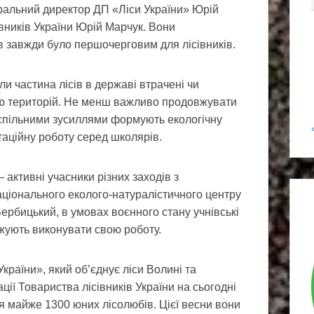
ральний директор ДП «Ліси України» Юрій
вників України Юрій Марчук. Вони
в завжди було першочерговим для лісівників.
ли частина лісів в державі втрачені чи
ію територій. Не менш важливо продовжувати
кі спільними зусиллями формують екологічну
таційну роботу серед школярів.
 активні учасники різних заходів з
аціонального еколого-натуралістичного центру
ербицький, в умовах воєнного стану учнівські
вжують виконувати свою роботу.
України», який об’єднує ліси Волині та
ції Товариства лісівників України на сьогодні
ся майже 1300 юних лісолюбів. Цієї весни вони