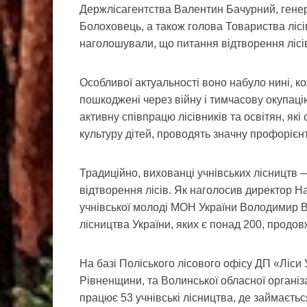
Держлісагентства Валентин Бачурний, гене
Болоховець, а також голова Товариства лісі
наголошували, що питання відтворення лісі
Особливої актуальності воно набуло нині, ко
пошкоджені через війну і тимчасову окупац
активну співпрацю лісівників та освітян, я
культуру дітей, проводять значну профорієн
Традиційно, вихованці учнівських лісництв —
відтворення лісів. Як наголосив директор Н
учнівської молоді МОН України Володимир В
лісництва України, яких є понад 200, продо
На базі Поліського лісового офісу ДП «Ліси 
Рівненщини, та Волинської обласної організа
працює 53 учнівські лісництва, де займаєть