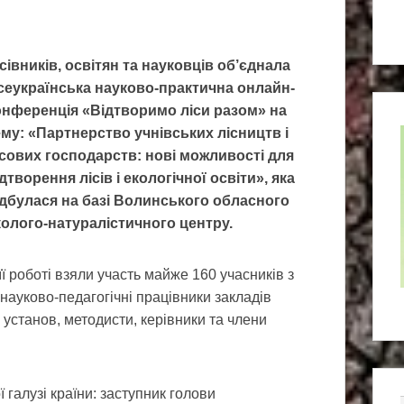
ісівників, освітян та науковців об’єднала
сеукраїнська науково-практична онлайн-
онференція «Відтворимо ліси разом» на
ему: «Партнерство учнівських лісництв і
ісових господарств: нові можливості для
дтворення лісів і екологічної освіти», яка
ідбулася на базі Волинського обласного
колого-натуралістичного центру.
її роботі взяли участь майже 160 учасників з
а науково-педагогічні працівники закладів
 установ, методисти, керівники та члени
 галузі країни: заступник голови