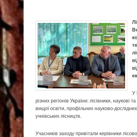
Л
В
к
т
л
ві
в
е
У 
різних регіонів України: лісівники, наукові т
вищої освіти, профільних науково-дослідних
учнівських лісництв.
Учасників заходу привітали керівники лісової