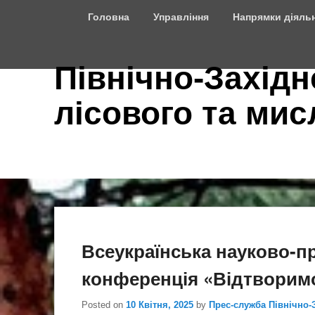
Top
Головна
Управління
Напрямки діяльн
Menu
Північно-Західн
лісового та ми
Всеукраїнська науково-п
конференція «Відтворимо
Posted on
10 Квітня, 2025
by
Прес-служба Північно