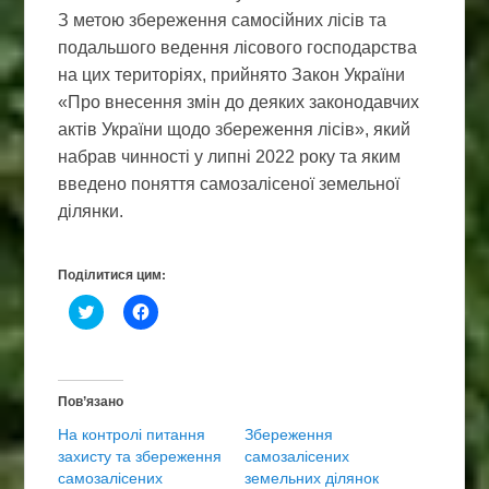
З метою збереження самосійних лісів та
подальшого ведення лісового господарства
на цих територіях, прийнято Закон України
«Про внесення змін до деяких законодавчих
актів України щодо збереження лісів», який
набрав чинності у липні 2022 року та яким
введено поняття самозалісеної земельної
ділянки.
Поділитися цим:
Н
Н
а
а
т
т
и
и
с
с
н
н
і
і
Пов’язано
т
т
ь
ь
На контролі питання
Збереження
,
щ
щ
о
захисту та збереження
самозалісених
о
б
самозалісених
б
п
земельних ділянок