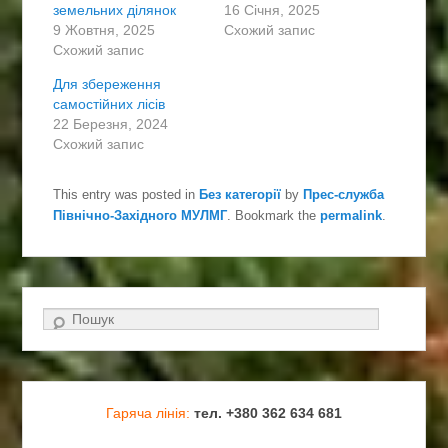
и
о
земельних ділянок
16 Січня, 2025
п
ш
о
и
9 Жовтня, 2025
Схожий запис
ш
р
Схожий запис
и
и
р
т
и
и
Для збереження
т
ч
самостійних лісів
и
е
н
р
22 Березня, 2024
а
е
Схожий запис
T
з
w
F
i
a
t
c
This entry was posted in
Без категорії
by
Прес-служба
t
e
e
b
Північно-Західного МУЛМГ
. Bookmark the
permalink
.
r
o
(
o
В
k
і
(
д
В
к
і
р
д
и
к
Search
в
р
а
и
є
в
т
а
ь
є
с
т
я
ь
Гаряча лінія:
тел. +380 362 634 681
у
с
н
я
о
у