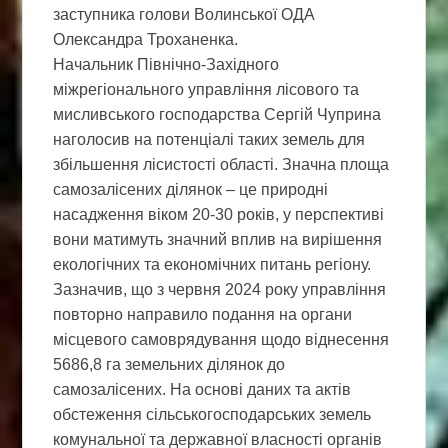
заступника голови Волинської ОДА
Олександра Троханенка.
Начальник Північно-Західного
міжрегіонального управління лісового та
мисливського господарства Сергій Чуприна
наголосив на потенціалі таких земель для
збільшення лісистості області. Значна площа
самозалісених ділянок – це природні
насадження віком 20-30 років, у перспективі
вони матимуть значний вплив на вирішення
екологічних та економічних питань регіону.
Зазначив, що з червня 2024 року управління
повторно направило подання на органи
місцевого самоврядування щодо віднесення
5686,8 га земельних ділянок до
самозалісених. На основі даних та актів
обстеження сільськогосподарських земель
комунальної та державної власності органів