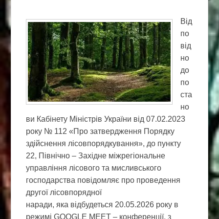
Від
по
від
но
до
по
ста
но
ви Кабінету Міністрів України від 07.02.2023
року № 112 «Про затвердження Порядку
здійснення лісовпорядкування», до пункту
22, Північно – Західне міжрегіональне
управління лісового та мисливського
господарства повідомляє про проведення
другої лісовпорядної
наради, яка відбудеться 20.05.2026 року в
режимі GOOGLE MEET – конференції, з