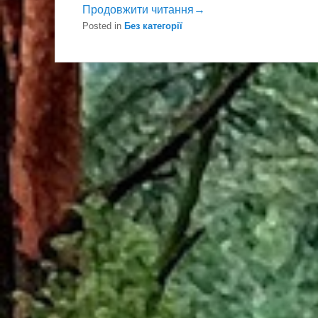
Продовжити читання→
Posted in
Без категорії