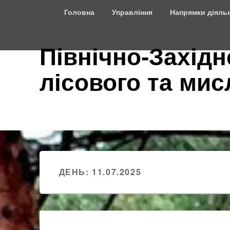
Top
Головна
Управління
Напрямки діяльн
Menu
Північно-Західн
лісового та ми
ДЕНЬ:
11.07.2025