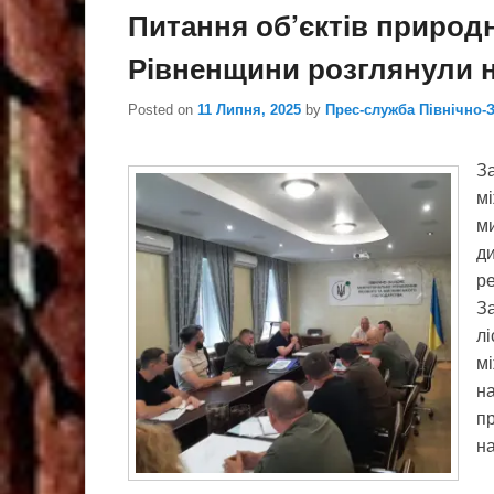
Питання об’єктів природ
Рівненщини розглянули н
Posted on
11 Липня, 2025
by
Прес-служба Північно-
За
мі
м
д
р
За
лі
м
на
пр
на