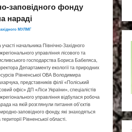
но-заповідного фонду
а нараді
Західного МУЛМГ
 участі начальника Північно-Західного
жрегіонального управління лісового та
исливського господарства Бориса Бабеляса,
иректора Департаменту екології та природних
есурсів Рівненської ОВА Володимира
харчука, представників філії «Поліський
совий офіс» ДП «Ліси України», спеціалістів
іжрегіонального управління відбулася робоча
рада на якій розглянули питання об’єктів
иродно-заповідного фонду, які знаходяться
 території Рівненської області.