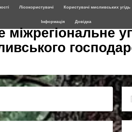
ості
Лісокористувачі
Користувачі мисливських угідь
Інформація
Довідка
е міжрегіональне у
сливського господар