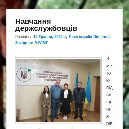
Навчання
держслужбовців
Posted on
15 Травня, 2025
by
Прес-служба Північно-
Західного МУЛМГ
З
ме
то
ю
під
ви
ще
нн
я
рів