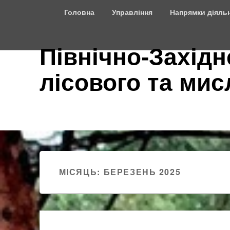
Top
Головна
Управління
Напрямки діяльн
Menu
Північно-Західн
лісового та ми
МІСЯЦЬ:
БЕРЕЗЕНЬ 2025