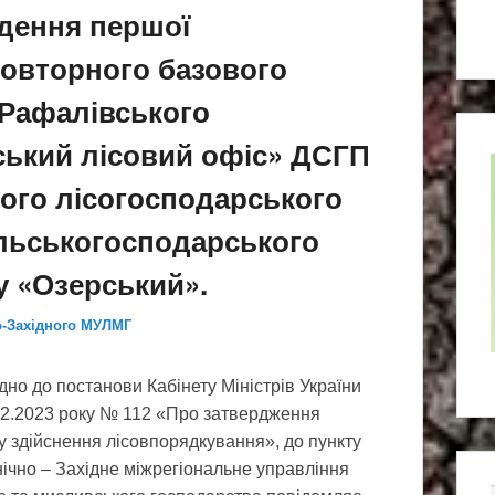
дення першої
повторного базового
 Рафалівського
іський лісовий офіс» ДСГП
ього лісогосподарського
ільськогосподарського
у «Озерський».
о-Західного МУЛМГ
дно до постанови Кабінету Міністрів України
02.2023 року № 112 «Про затвердження
 здійснення лісовпорядкування», до пункту
нічно – Західне міжрегіональне управління