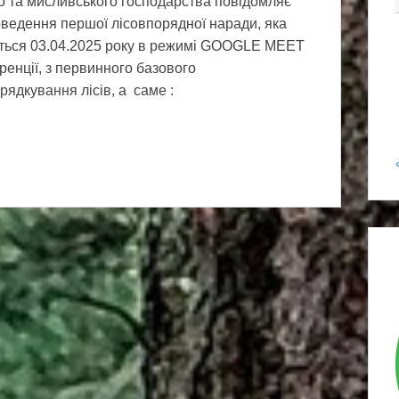
о та мисливського господарства повідомляє
ведення першої лісовпорядної наради, яка
еться 03.04.2025 року в режимі GOOGLE MEET
енції, з первинного базового
рядкування лісів, а саме :