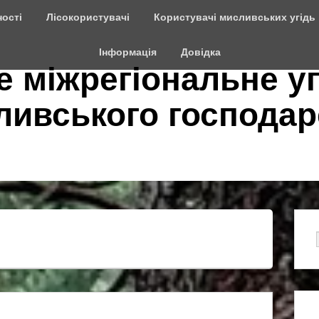
ості
Лісокористувачі
Користувачі мисливських угідь
Інформація
Довідка
е міжрегіональне у
сливського господар