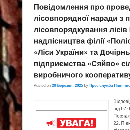
Повідомлення про прове
лісовпорядної наради з 
лісовпорядкування лісів
надлісництва філії «Пол
«Ліси України» та Дочірн
підприємства «Сяйво» с
виробничого кооператив
Posted on
20 Березня, 2025
by
Прес-служба Північн
Відпові
від 07.
Порядку
22, Пів