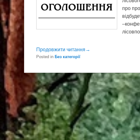
лісовог
про про
відбуд
–конфер
лісовпо
Продовжити читання→
Posted in
Без категорії