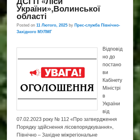
ДСГП «Ліси
України»,Волинської
області
Posted on
11 Лютого, 2025
by
Прес-служба Північно-
Західного МУЛМГ
Відповід
но до
постано
ви
Кабінету
Міністрі
в
України
від
07.02.2023 року № 112 «Про затвердження
Порядку здійснення лісовпорядкування»,
Північно – Західне міжрегіональне