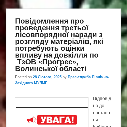
Повідомлення про
проведення третьої
лісовпорядної наради з
розгляду матеріалів, які
потребують оцінки
впливу на довкілля по
ТзОВ «Прогрес»,
Волинської області
Posted on
28 Лютого, 2025
by
Прес-служба Північно-
Західного МУЛМГ
Відповід
но до
постано
ви
Кабінету