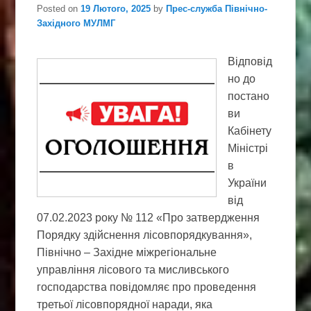
Posted on
19 Лютого, 2025
by
Прес-служба Північно-
Західного МУЛМГ
Відповід
но до
постано
ви
Кабінету
Міністрі
в
України
від
07.02.2023 року № 112 «Про затвердження
Порядку здійснення лісовпорядкування»,
Північно – Західне міжрегіональне
управління лісового та мисливського
господарства повідомляє про проведення
третьої лісовпорядної наради, яка